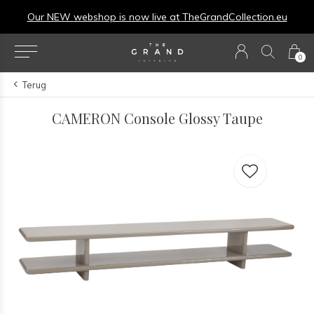
Our NEW webshop is now live at
TheGrandCollection.eu
0
Terug
CAMERON Console Glossy Taupe