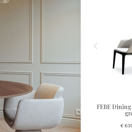
hair
MILANO Dining Chair
FEBE Dining 
et
Greige
gr
€ 490,00
€ 63