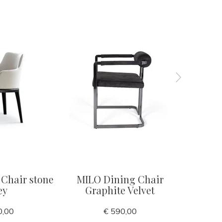
Chair stone
MILO Dining Chair
MILAN
ey
Graphite Velvet
0,00
€ 590,00