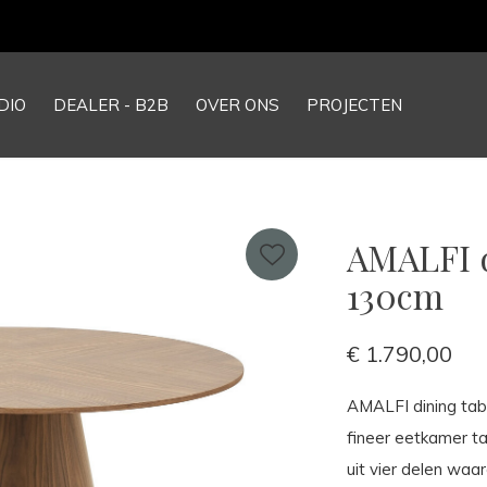
Our NEW webshop is now live at
TheGrandCollection.eu
DIO
DEALER - B2B
OVER ONS
PROJECTEN
AMALFI d
130cm
€ 1.790,00
AMALFI dining tab
fineer eetkamer ta
uit vier delen waa