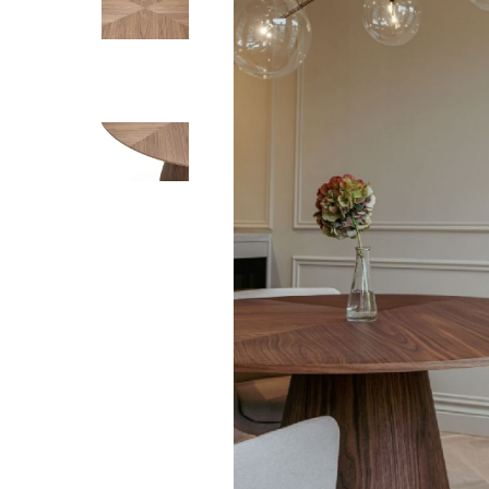
MILO Dining C
Graphite Velv
€ 590,00