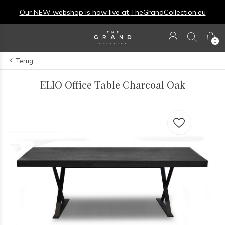
Our NEW webshop is now live at
TheGrandCollection.eu
0
Terug
ELIO Office Table Charcoal Oak