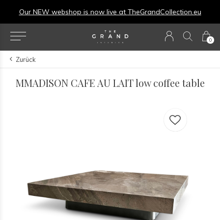
Our NEW webshop is now live at
TheGrandCollection.eu
0
Zurück
MMADISON CAFE AU LAIT low coffee table