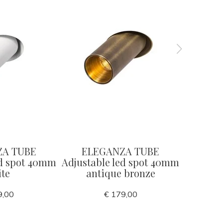
ZA TUBE
ELEGANZA TUBE
ELE
ed spot 40mm
Adjustable led spot 40mm
Adjusta
te
antique bronze
9,00
€ 179,00