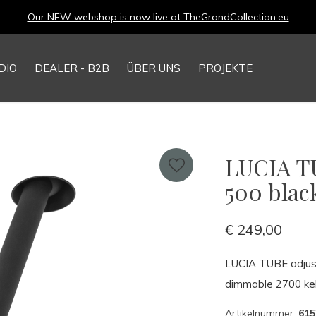
Our NEW webshop is now live at
TheGrandCollection.eu
DIO
DEALER - B2B
ÜBER UNS
PROJEKTE
LUCIA TU
500 blac
€ 249,00
LUCIA TUBE adjust
dimmable 2700 kel
Artikelnummer:
615