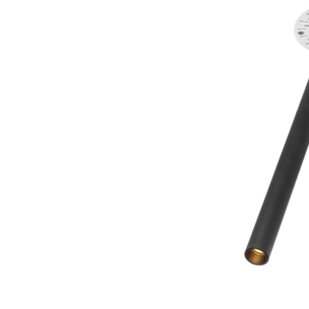
ELEGANZA T
Adjustable led sp
zwart
€ 169,00