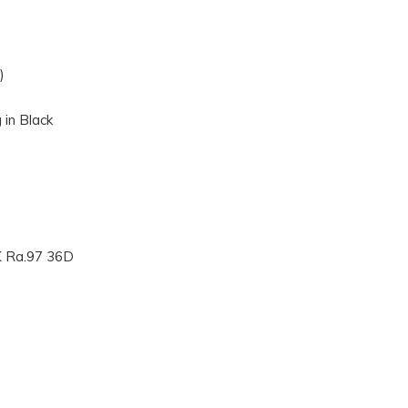
)
 in Black
K Ra.97 36D