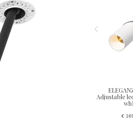
UBE
ELEGANZA adjustable led
ELEGAN
ot 40mm
spot 60mm black
Adjustable l
whi
€ 139,00
€ 16