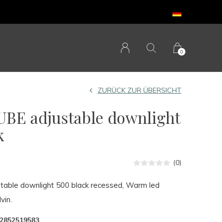
0
ZURÜCK ZUR ÜBERSICHT
BE adjustable downlight
k
(0)
able downlight 500 black recessed, Warm led
vin.
2852519583