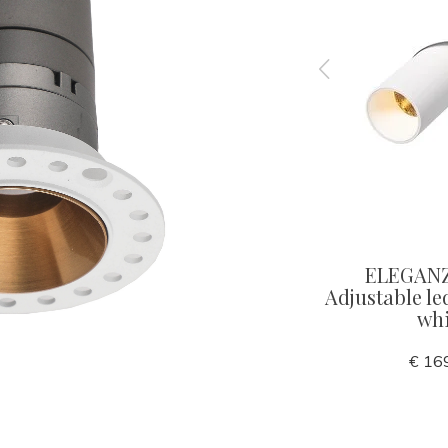
UBE
ELEGANZA adjustable led
ELEGAN
ot 40mm
spot 60mm black
Adjustable l
whi
€ 139,00
€ 16