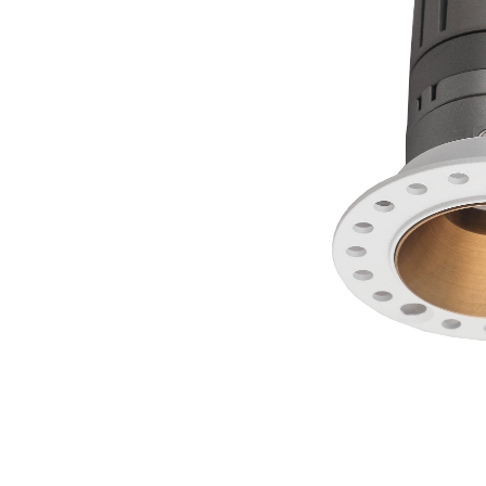
ELEGANZA T
Adjustable led sp
zwart
€ 169,00