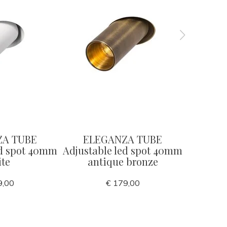
ZA TUBE
ELEGANZA TUBE
ELE
ed spot 40mm
Adjustable led spot 40mm
Adjusta
te
antique bronze
9,00
€ 179,00