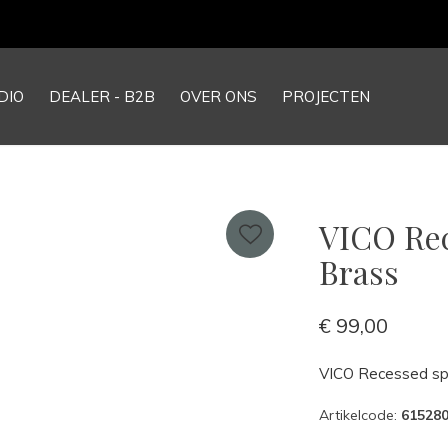
Our NEW webshop is now live at
TheGrandCollection.eu
DIO
DEALER - B2B
OVER ONS
PROJECTEN
VICO Rec
Brass
€ 99,00
VICO Recessed sp
Artikelcode:
61528