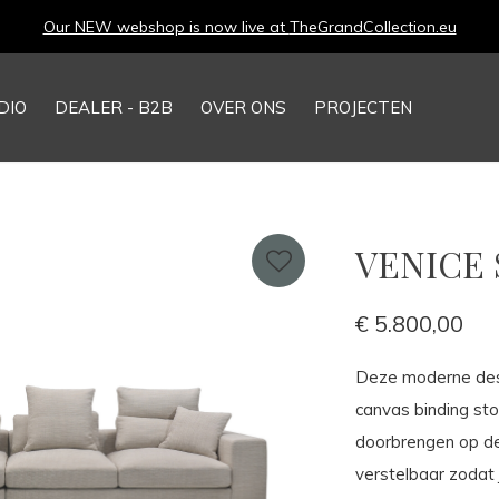
Our NEW webshop is now live at
TheGrandCollection.eu
DIO
DEALER - B2B
OVER ONS
PROJECTEN
VENICE S
€ 5.800,00
Deze moderne des
canvas binding sto
doorbrengen op de
verstelbaar zodat 