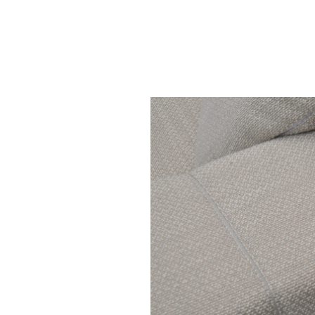
VERONA Sofa Grey
weave fabri
€ 5.500,00