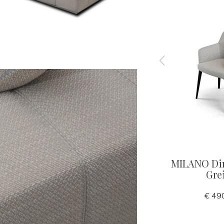
 Canvas
RICARDO Leisure chair
MILANO Di
c
taupe
Gre
€ 1.950,00
€ 49