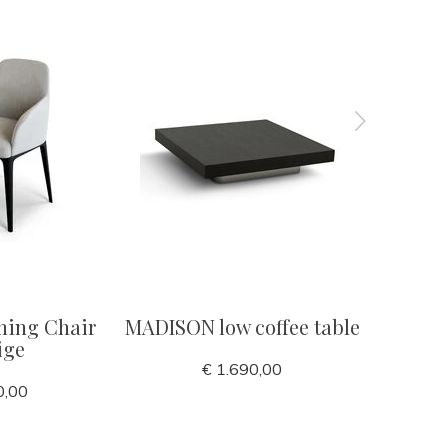
ning Chair
MADISON low coffee table
VERONA 
ige
w
€ 1.690,00
0,00