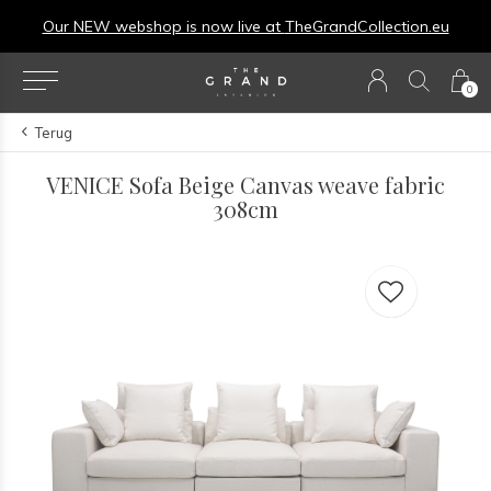
Our NEW webshop is now live at
TheGrandCollection.eu
0
Terug
VENICE Sofa Beige Canvas weave fabric
308cm