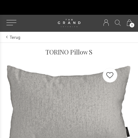
u
0
Terug
TORINO Pillow S