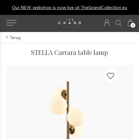
Our NEW webshop is now live at
TheGrandCollection.eu
0
Terug
STELLA Carrara table lamp