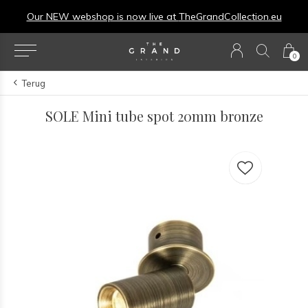
Our NEW webshop is now live at
TheGrandCollection.eu
0
Terug
SOLE Mini tube spot 20mm bronze