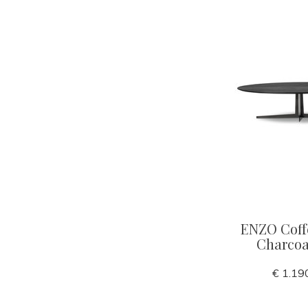
ENZO Coff
Charcoa
€ 1.19