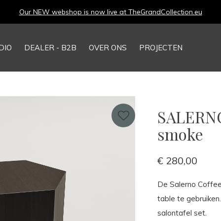
Our NEW webshop is now live at
TheGrandCollection.eu
DIO
DEALER - B2B
OVER ONS
PROJECTEN
SALERNO
smoke
€ 280,00
De Salerno Coffee
table te gebruiken
salontafel set.