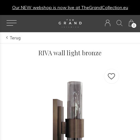
Our NEW webshop is now live at
TheGrandCollection.eu
0
Terug
RIVA wall light bronze