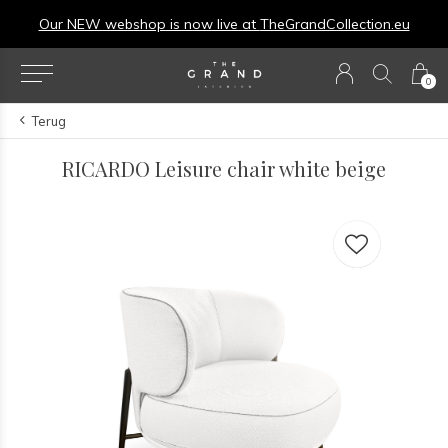
Our NEW webshop is now live at
TheGrandCollection.eu
0
Terug
RICARDO Leisure chair white beige