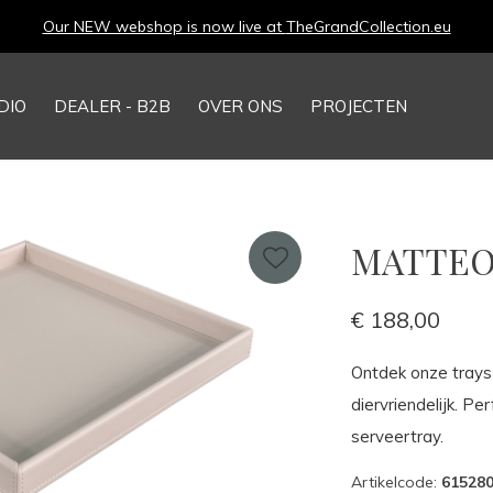
Our NEW webshop is now live at
TheGrandCollection.eu
DIO
DEALER - B2B
OVER ONS
PROJECTEN
MATTEO 
€ 188,00
Ontdek onze trays 
diervriendelijk. Pe
serveertray.
Artikelcode:
61528