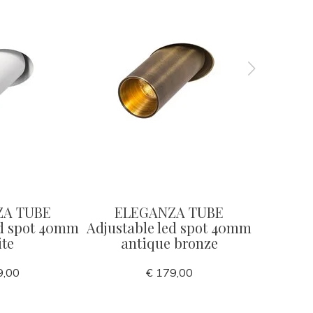
ZA TUBE
ELEGANZA TUBE
ELE
ed spot 40mm
Adjustable led spot 40mm
Adjusta
te
antique bronze
9,00
€ 179,00