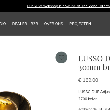
Our NEW webshop is now live at
TheGrandCollection.eu
DIO
DEALER - B2B
OVER ONS
PROJECTEN
LUSSO DU
30mm br
€ 169,00
LUSSO DUE Adjust
2700 kelvin.
Artikelcode:
61528