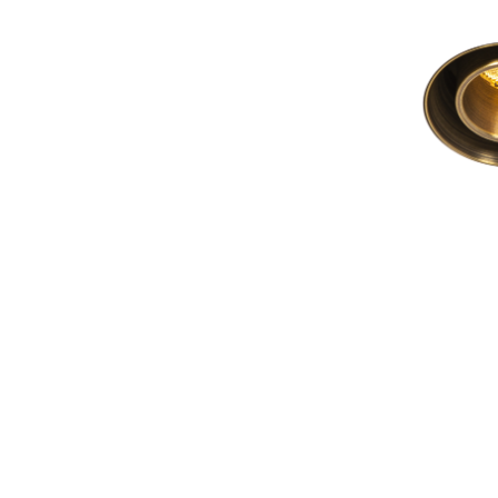
ELEGANZA T
Adjustable led sp
zwart
€ 169,00