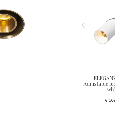
UBE
ELEGANZA adjustable led
ELEGAN
ot 40mm
spot 60mm black
Adjustable l
whi
€ 139,00
€ 16