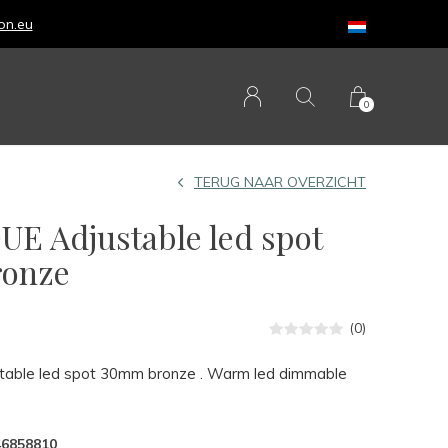
0
TERUG NAAR OVERZICHT
E Adjustable led spot
onze
(0)
able led spot 30mm bronze . Warm led dimmable
46858810