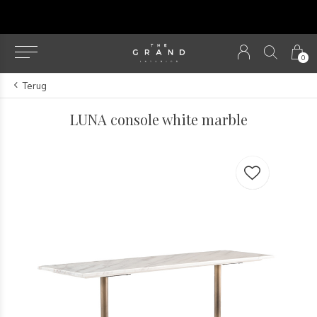
u
0
Terug
LUNA console white marble