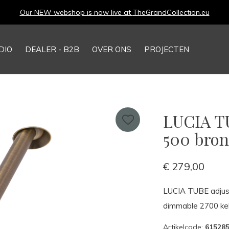
Our NEW webshop is now live at
TheGrandCollection.eu
DIO
DEALER - B2B
OVER ONS
PROJECTEN
LUCIA TU
500 bron
€ 279,00
LUCIA TUBE adjust
dimmable 2700 kel
Artikelcode:
61528