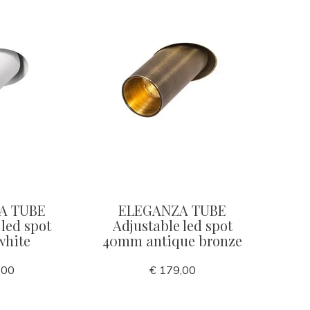
A TUBE
ELEGANZA TUBE
 led spot
Adjustable led spot
hite
40mm antique bronze
,00
€ 179,00