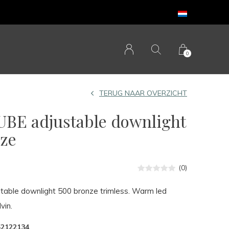
0
TERUG NAAR OVERZICHT
BE adjustable downlight
ze
(0)
able downlight 500 bronze trimless. Warm led
vin.
52122134