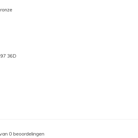
 Bronze
a.97 36D
 van 0 beoordelingen