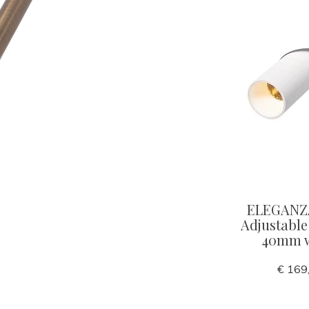
ELEGANZ
Adjustable
40mm w
€ 169