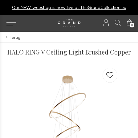
Our NEW webshop is now live at
TheGrandCollection.eu
0
Terug
HALO RING V Ceiling Light Brushed Copper