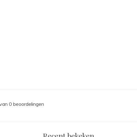
 van 0 beoordelingen
Recent bekeken