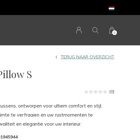
0
TERUG NAAR OVERZICHT
illow S
(0)
ussens, ontworpen voor ultiem comfort en stijl.
uimte te verfraaien en uw rustmomenten te
aliteit en elegantie voor uw interieur.
01945944