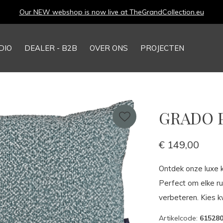
Our NEW webshop is now live at
TheGrandCollection.eu
DIO
DEALER - B2B
OVER ONS
PROJECTEN
GRADO P
€ 149,00
Ontdek onze luxe k
Perfect om elke r
verbeteren. Kies kw
Artikelcode:
61528