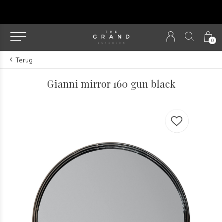
Our NEW webshop is now l
0
Terug
Gianni mirror 160 gun black