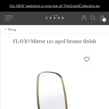
Our NEW webshop is now live at
TheGrandCollection.eu
0
Terug
FLAVIO Mirror 120 aged bronze finish