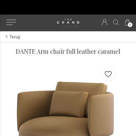
u
0
Terug
DANTE Arm chair full leather caramel