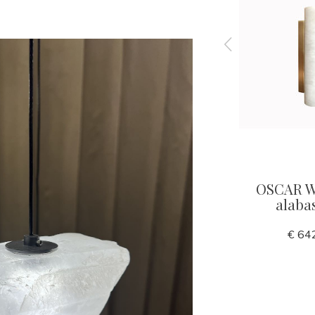
elier
GIUSEPPE Alabaster ring
OSCAR Wa
lamp 87
alabas
€ 2.940,00
€ 64