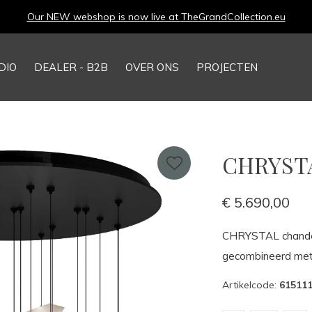
Our NEW webshop is now live at
TheGrandCollection.eu
DIO
DEALER - B2B
OVER ONS
PROJECTEN
CHRYSTAL
€ 5.690,00
CHRYSTAL chandelie
gecombineerd met 
Artikelcode:
61511