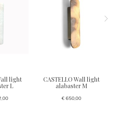
ll light
CASTELLO Wall light
VITTO
ter L
alabaster M
2,00
€ 650,00