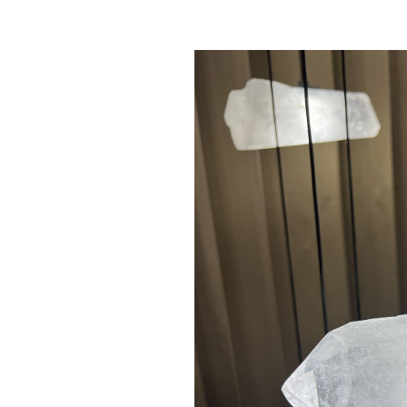
VITTORIA chand
alabaster
€ 5.990,00