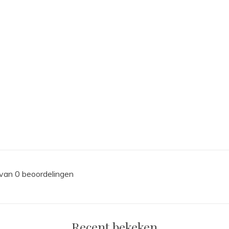
 van 0 beoordelingen
Recent bekeken