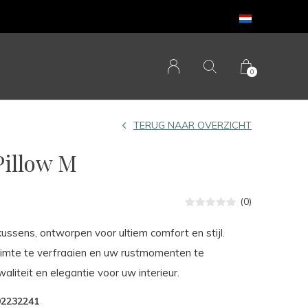
0
TERUG NAAR OVERZICHT
illow M
(0)
ussens, ontworpen voor ultiem comfort en stijl.
uimte te verfraaien en uw rustmomenten te
aliteit en elegantie voor uw interieur.
02232241