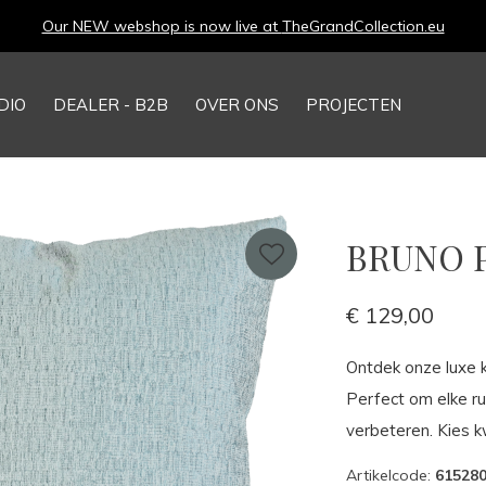
Our NEW webshop is now live at
TheGrandCollection.eu
DIO
DEALER - B2B
OVER ONS
PROJECTEN
BRUNO P
€ 129,00
Ontdek onze luxe k
Perfect om elke r
verbeteren. Kies kw
Artikelcode:
61528