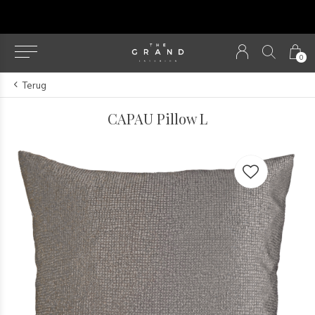
u
0
Terug
CAPAU Pillow L