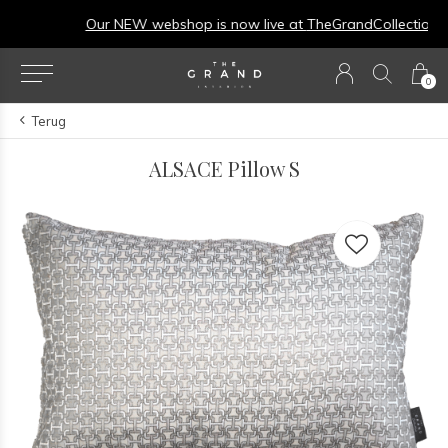
Our NEW webshop is now live at
TheGrandCollection.eu
0
Terug
ALSACE Pillow S